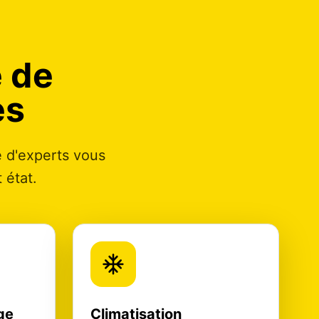
 de
es
e d'experts vous
 état.
ge
Climatisation