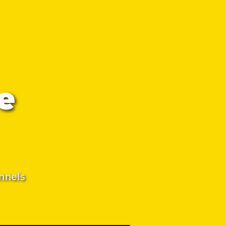
e
onnels