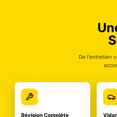
Un
S
De l'entretien 
accom
Révision Complète
Vidan