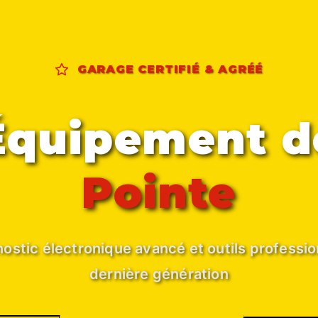
GARAGE CERTIFIÉ & AGRÉÉ
Équipement d
Pointe
ostic électronique avancé et outils professi
dernière génération